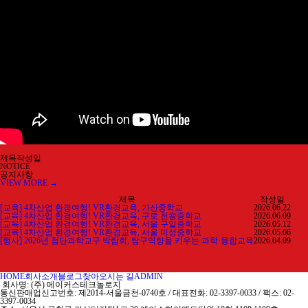
제목
작성일
NOTICE
공지사항
VIEW MORE →
제목
작성일
[교육] 4차산업 환경여행! VR환경교육, 가산중학교
2026.06.22
[교육] 4차산업 환경여행! VR환경교육, 구로 천왕중학교
2026.06.09
[교육] 4차산업 환경여행! VR환경교육, 서울 구일중학교
2026.05.12
[교육] 4차산업 환경여행! VR환경교육, 서울 미성중학교
2026.05.06
[행사] 2026년 첨단과학교구 박람회, 탐구역량을 키우는 과학·융합교육
2026.04.09
HOME
회사소개
블로그
찾아오시는 길
ADMIN
회사명: (주) 메이커스테크놀로지
통신판매업신고번호: 제2014-서울금천-0740호 / 대표전화: 02-3397-0033 / 팩스: 02-
3397-0034