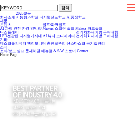
검색
2026교육
회사소개
지능형과학실
디지털선도학교
AI중점학교
제품
콘텐츠
골프/파크골프
AI
과학
안전
환경
양방향
Makers 스크린 골프
Makers 파크골프
디스플레이
전기차화재예방
구매대행
LED전광판
디지털게시대
AI 뷰티 코디네이터
전기차화재예방
구매대행
기타
데스크톱컴퓨터
액정모니터
충전보관함
산소마스크
공기질관리
소식
소식/보도
셀프 문제해결
매뉴얼 & S/W
스토어
Contact
Home Page
BEST PARTNER
OF INDUSTRY 4.0
INDUSTRY 4.0을 대표하는
SMART 솔루션 기업
메이커스테크놀로지입니다.