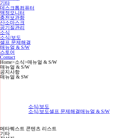
기타
데스크톱컴퓨터
액정모니터
충전보관함
산소마스크
공기질관리
소식
소식/보도
셀프 문제해결
매뉴얼 & S/W
스토어
Contact
Home
>
소식
>
매뉴얼 & S/W
매뉴얼 & S/W
공지사항
매뉴얼 & SW
소식/보도
소식/보도
셀프 문제해결
매뉴얼 & S/W
메타퀘스트 콘텐츠 리스트
기타