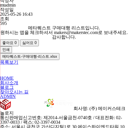
작성자
mtadmin
작성일
2025-05-26 16:43
조회
595
메타퀘스트 구매대행 리스트입니다.
원하시는 앱을 체크하셔서 makers@makerstec.com로 보내주세요.
감사합니다.
좋아요
0
싫어요
0
인쇄
메타퀘스트-구매대행-리스트.xlsx
목록보기
HOME
회사소개
블로그
찾아오시는 길
ADMIN
회사명: (주) 메이커스테크
놀로지
통신판매업신고번호: 제2014-서울금천-0740호 / 대표전화: 02-
3397-0033 / 팩스: 02-3397-0034
주소: 서울시 금천구 가산디지털1로 30 에이스하이엔드타워 10