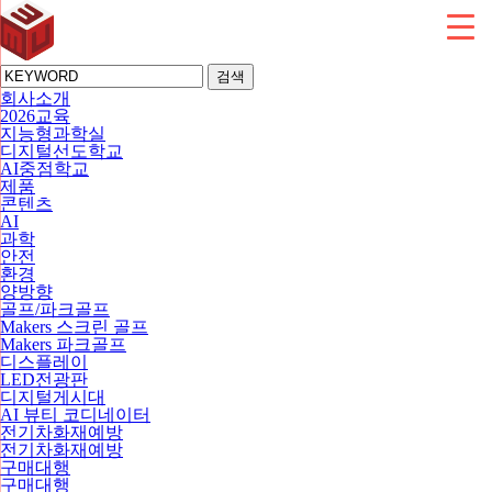
검색
회사소개
2026교육
지능형과학실
디지털선도학교
AI중점학교
제품
콘텐츠
AI
과학
안전
환경
양방향
골프/파크골프
Makers 스크린 골프
Makers 파크골프
디스플레이
LED전광판
디지털게시대
AI 뷰티 코디네이터
전기차화재예방
전기차화재예방
구매대행
구매대행