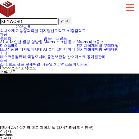
검색
2026교육
회사소개
지능형과학실
디지털선도학교
AI중점학교
제품
콘텐츠
골프/파크골프
AI
과학
안전
환경
양방향
Makers 스크린 골프
Makers 파크골프
디스플레이
전기차화재예방
구매대행
LED전광판
디지털게시대
AI 뷰티 코디네이터
전기차화재예방
구매대행
기타
데스크톱컴퓨터
액정모니터
충전보관함
산소마스크
공기질관리
소식
소식/보도
셀프 문제해결
매뉴얼 & S/W
스토어
Contact
Home
>
소식
>
소식/보도
소식/보도
공지사항
소식 & 보도
소식/
소식/
[행사] 2024 섬지역 학교 과학의 날 행사(전라남도 신안군)
작성자
mtadmin
작성일