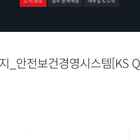
소식/보도
셀프 문제해결
매뉴얼 & S/W
_안전보건경영시스템[KS Q IS