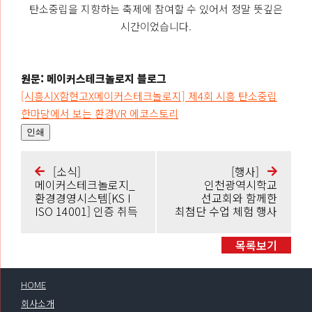
탄소중립을 지향하는 축제에 참여할 수 있어서 정말 뜻깊은
시간이었습니다.
원문: 메이커스테크놀로지 블로그
[시흥시X함현고X메이커스테크놀로지] 제4회 시흥 탄소중립
한마당에서 보는 환경VR 에코스토리
인쇄
[소식]
[행사]
메이커스테크놀로지_
인천광역시학교
환경경영시스템[KS I
선교회와 함께한
ISO 14001] 인증 취득
최첨단 수업 체험 행사
목록보기
HOME
회사소개