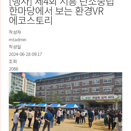
[행사] 제4회 시흥 탄소중립
한마당에서 보는 환경VR
에코스토리
작성자
mtadmin
작성일
2024-06-28 09:17
조회
2086