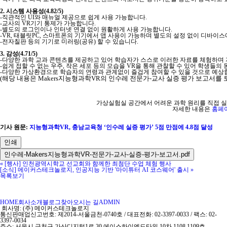
2. 시스템 사용성(4.82/5)
-직관적인 UI와 매뉴얼 제공으로 쉽게 사용 가능합니다.
-교사의 VR기기 통제가 가능합니다.
-별도의 로그인이나 인터넷 연결 없이 원활하게 사용 가능합니다.
-VR, 태블릿PC, 스마트폰의 기기에서 앱 사용이 가능하며 별도의 설정 없이 디바이스
-전자칠판 등의 기기로 미러링(공유) 할 수 있습니다.
3. 감성(4.71/5)
-다양한 과학 교과 콘텐츠를 제공하고 있어 학습자가 스스로 이러한 자료를 체험하며 
-쉽게 접할 수 없는 우주, 작은 세포 등의 모습을 VR을 통해 관찰할 수 있어 학생들의
-다양한 가상환경으로 학습자의 연령과 관계없이 즐겁게 참여할 수 있을 것으로 예상
(해당 내용은 Makers지능형과학VR의 인수레 전문가-교사 실증 평가 보고서를
​가상실험실 공간에서 어려운 과학 원리를 직접 
자세한 내용은
홈페
기사 원문:
지능형과학VR, 충남교육청 ‘인수레 실증 평가’ 5점 만점에 4.8점 달성
인쇄
인수레-Makers지능형과학VR-전문가-교사-실증-평가-보고서.pdf
«
[행사] 인천광역시학교 선교회와 함께한 최첨단 수업 체험 행사
[소식] 메이커스테크놀로지, 인공지능 기반 '마이튜터 AI 코스웨어' 출시
»
목록보기
HOME
회사소개
블로그
찾아오시는 길
ADMIN
회사명: (주) 메이커스테크놀로지
통신판매업신고번호: 제2014-서울금천-0740호 / 대표전화: 02-3397-0033 / 팩스: 02-
3397-0034
주소: 서울시 금천구 가산디지털1로 30 에이스하이엔드타워 10차 1108,1109호