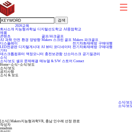
검색
2026교육
회사소개
지능형과학실
디지털선도학교
AI중점학교
제품
콘텐츠
골프/파크골프
AI
과학
안전
환경
양방향
Makers 스크린 골프
Makers 파크골프
디스플레이
전기차화재예방
구매대행
LED전광판
디지털게시대
AI 뷰티 코디네이터
전기차화재예방
구매대행
기타
데스크톱컴퓨터
액정모니터
충전보관함
산소마스크
공기질관리
소식
소식/보도
셀프 문제해결
매뉴얼 & S/W
스토어
Contact
Home
>
소식
>
소식/보도
소식/보도
공지사항
소식 & 보도
소식/보
소식/보
[소식] Makers지능형과학VR, 충남 인수레 선정 완료
작성자
mtadmin
작성일