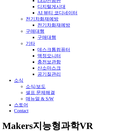
LED전광판
디지털게시대
AI 뷰티 코디네이터
전기차화재예방
전기차화재예방
구매대행
구매대행
기타
데스크톱컴퓨터
액정모니터
충전보관함
산소마스크
공기질관리
소식
소식/보도
셀프 문제해결
매뉴얼 & S/W
스토어
Contact
Makers지능형과학VR