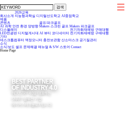
검색
2026교육
회사소개
지능형과학실
디지털선도학교
AI중점학교
제품
콘텐츠
골프/파크골프
AI
과학
안전
환경
양방향
Makers 스크린 골프
Makers 파크골프
디스플레이
전기차화재예방
구매대행
LED전광판
디지털게시대
AI 뷰티 코디네이터
전기차화재예방
구매대행
기타
데스크톱컴퓨터
액정모니터
충전보관함
산소마스크
공기질관리
소식
소식/보도
셀프 문제해결
매뉴얼 & S/W
스토어
Contact
Home Page
BEST PARTNER
OF INDUSTRY 4.0
INDUSTRY 4.0을 대표하는
SMART 솔루션 기업
메이커스테크놀로지입니다.