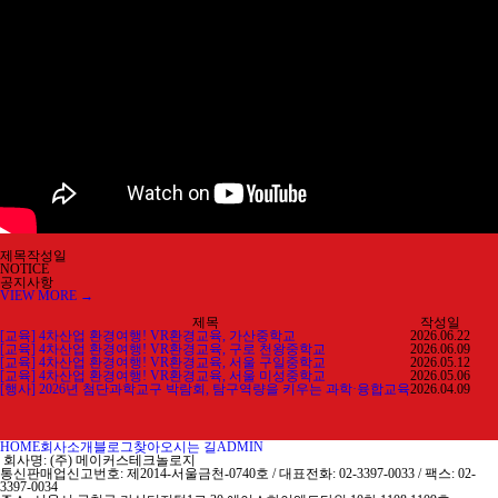
제목
작성일
NOTICE
공지사항
VIEW MORE →
제목
작성일
[교육] 4차산업 환경여행! VR환경교육, 가산중학교
2026.06.22
[교육] 4차산업 환경여행! VR환경교육, 구로 천왕중학교
2026.06.09
[교육] 4차산업 환경여행! VR환경교육, 서울 구일중학교
2026.05.12
[교육] 4차산업 환경여행! VR환경교육, 서울 미성중학교
2026.05.06
[행사] 2026년 첨단과학교구 박람회, 탐구역량을 키우는 과학·융합교육
2026.04.09
HOME
회사소개
블로그
찾아오시는 길
ADMIN
회사명: (주) 메이커스테크놀로지
통신판매업신고번호: 제2014-서울금천-0740호 / 대표전화: 02-3397-0033 / 팩스: 02-
3397-0034