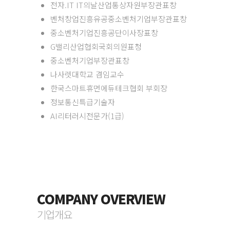
전자.IT IT의날산업통상자원부장관표창
벤처창업진흥유공중소벤처기업부장관표창
중소벤처기업진흥공단이사장표창
G밸리산업협회국회의원표청
중소벤처기업부장관표창
나사렛대학교 겸임교수
한국스마트휴먼에듀테크협회 부회장
정보통신특급기술자
AI리터러시전문가(1급)
COMPANY OVERVIEW
기업개요