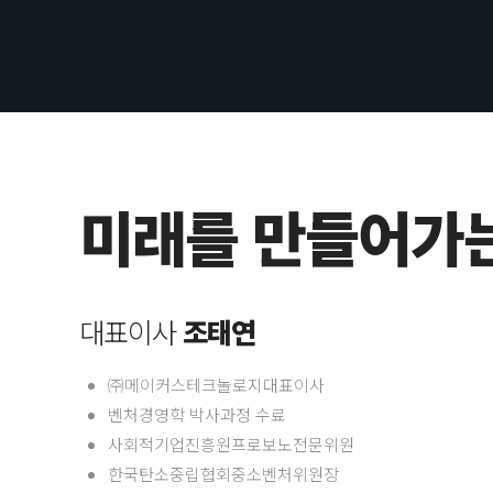
미래를 만들어가
대표이사
조태연
㈜메이커스테크놀로지대표이사
벤처경영학 박사과정 수료
사회적기업진흥원프로보노전문위원
한국탄소중립협회중소벤처위원장