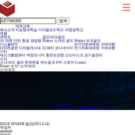
검색
2026교육
회사소개
지능형과학실
디지털선도학교
AI중점학교
제품
콘텐츠
골프/파크골프
AI
과학
안전
환경
양방향
Makers 스크린 골프
Makers 파크골프
디스플레이
전기차화재예방
구매대행
LED전광판
디지털게시대
AI 뷰티 코디네이터
전기차화재예방
구매대행
기타
데스크톱컴퓨터
액정모니터
충전보관함
산소마스크
공기질관리
소식
소식/보도
셀프 문제해결
매뉴얼 & S/W
스토어
Contact
Home
>
소식
>
소식/보도
소식/보도
공지사항
소식 & 보도
소식/보도
소식/보도
셀프 문제해결
매뉴얼 & S/W
ISSUE MAKER 발간(2015.4.24)
작성자
mtadmin
작성일