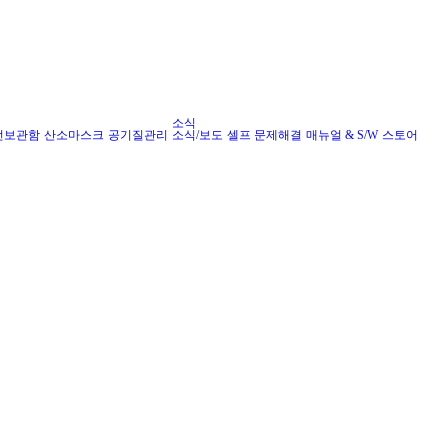
소식
전보관함
산소마스크
공기질관리
소식/보도
셀프 문제해결
매뉴얼 & S/W
스토어