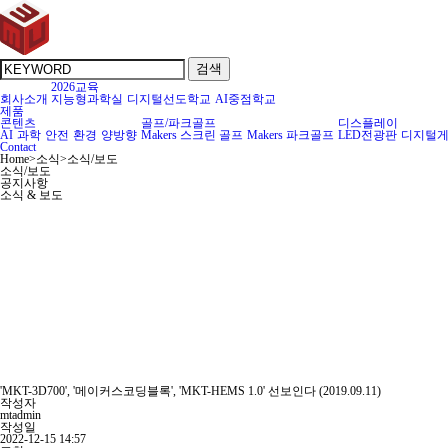
검색
2026교육
회사소개
지능형과학실
디지털선도학교
AI중점학교
제품
콘텐츠
골프/파크골프
디스플레이
AI
과학
안전
환경
양방향
Makers 스크린 골프
Makers 파크골프
LED전광판
디지털
Contact
Home
>
소식
>
소식/보도
소식/보도
공지사항
소식 & 보도
'MKT-3D700', '메이커스코딩블록', 'MKT-HEMS 1.0' 선보인다 (2019.09.11)
작성자
mtadmin
작성일
2022-12-15 14:57