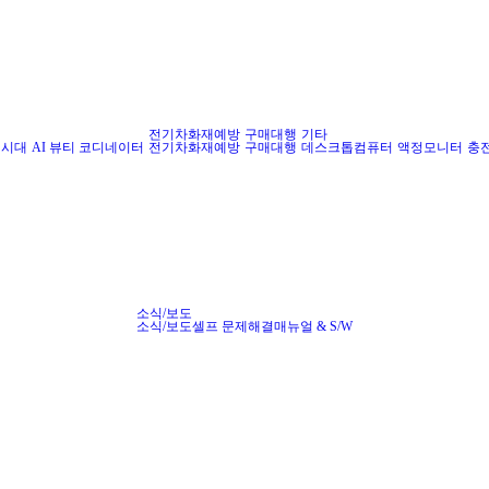
전기차화재예방
구매대행
기타
게시대
AI 뷰티 코디네이터
전기차화재예방
구매대행
데스크톱컴퓨터
액정모니터
충
소식/보도
소식/보도
셀프 문제해결
매뉴얼 & S/W