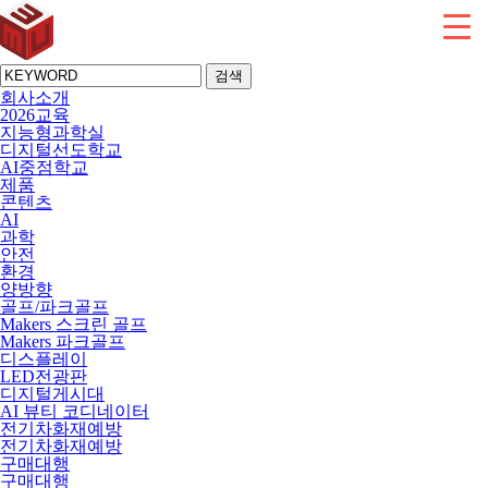
검색
회사소개
2026교육
지능형과학실
디지털선도학교
AI중점학교
제품
콘텐츠
AI
과학
안전
환경
양방향
골프/파크골프
Makers 스크린 골프
Makers 파크골프
디스플레이
LED전광판
디지털게시대
AI 뷰티 코디네이터
전기차화재예방
전기차화재예방
구매대행
구매대행