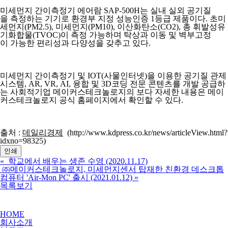
미세먼지 간이측정기 에어람 SAP-500H는 실내 실외 공기질
을 측정하는 기기로 환경부 지정 성능인증 1등급 제품이다. 초미
세먼지(PM2.5), 미세먼지(PM10), 이산화탄소(CO2), 총 휘발성유
기화합물(TVOC)이 측정 가능하며 탁상과 이동 및 벽부고정
이 가능한 편리성과 다양성을 갖추고 있다.
미세먼지 간이측정기 및 IOT(사물인터넷)을 이용한 공기질 관제
시스템, AR, VR, AI, 융합 및 3D코딩 전문 콘텐츠를 개발 공급하
는 사회적기업 메이커스테크놀로지의 보다 자세한 내용은 메이
커스테크놀로지 공식 홈페이지에서 확인할 수 있다.
출처 :
데일리경제
(http://www.kdpress.co.kr/news/articleView.html?
idxno=98325)
인쇄
«
학교에서 배우는 생존 수영 (2020.11.17)
㈜메이커스테크놀로지, 미세먼지센서 탑재한 친환경 데스크톱
컴퓨터 'Air-Mon PC' 출시 (2021.01.12)
»
목록보기
HOME
회사소개