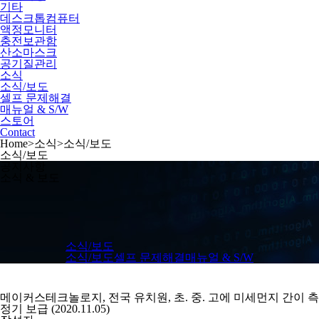
기타
데스크톱컴퓨터
액정모니터
충전보관함
산소마스크
공기질관리
소식
소식/보도
셀프 문제해결
매뉴얼 & S/W
스토어
Contact
Home
>
소식
>
소식/보도
소식/보도
공지사항
소식 & 보도
소식/보도
소식/보도
셀프 문제해결
매뉴얼 & S/W
메이커스테크놀로지, 전국 유치원, 초. 중. 고에 미세먼지 간이 측
정기 보급 (2020.11.05)